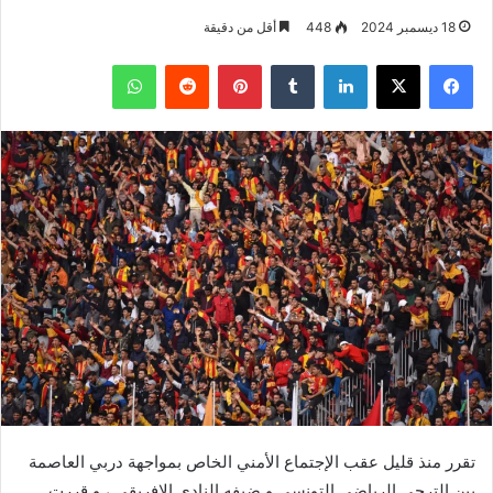
18 ديسمبر 2024
448
أقل من دقيقة
فيسبوك
‫X
لينكدإن
بينتيريست
واتساب
تقرر منذ قليل عقب الإجتماع الأمني الخاص بمواجهة دربي العاصمة
بين الترجي الرياضي التونسي و ضيفه النادي الإفريقي ، و قررت