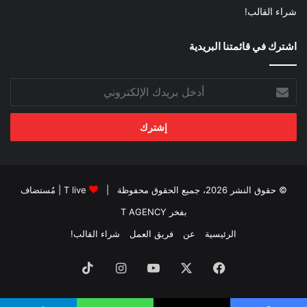
شراء القالب!
اشترك في قائمتنا البريدية
أدخل
بريدك
الإلكتروني
© حقوق النشر 2026، جميع الحقوق محفوظة |
T live
| مُستضاف
بفخر
T AGENCY
الرئيسية
عن
فريق العمل
شراء القالب!
فيسبوك
‫X
‫YouTube
انستقرام
‫TikTok