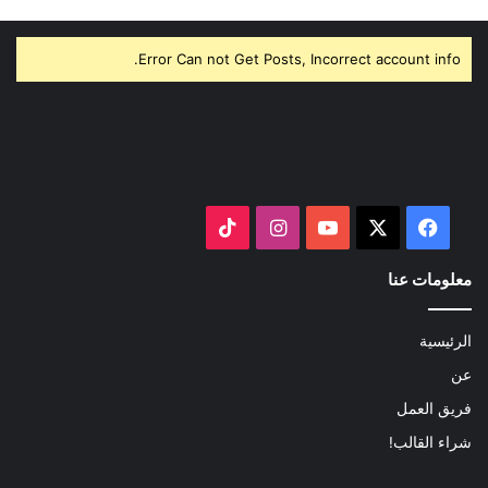
Error Can not Get Posts, Incorrect account info.
‫X
فيسبوك
‫YouTube
انستقرام
‫TikTok
معلومات عنا
الرئيسية
عن
فريق العمل
شراء القالب!