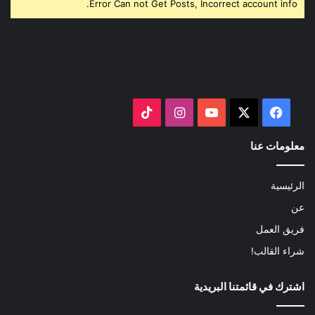
Error Can not Get Posts, Incorrect account info.
‫X
فيسبوك
‫YouTube
انستقرام
‫TikTok
معلومات عنا
الرئيسية
عن
فريق العمل
شراء القالب!
اشترك في قائمتنا البريدية