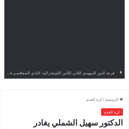
قرعة كأس الكونفدرالية: النادي الصفاقسي يواجه شوتينغ ستارز النيجيري وترجي جرجيس يصطدم بديامبارس السنغالي
الرئيسية
/
كرة القدم
كرة القدم
الدكتور سهيل الشملي يغادر