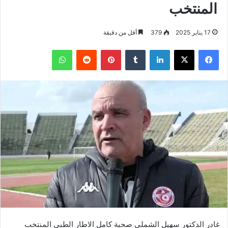
المنتخب
17 يناير 2025
379
أقل من دقيقة
فيسبوك
‫X
لينكدإن
بينتيريست
واتساب
غادر الدكتور سهيل الشملي صحبة كامل الاطار الطبي المنتخب