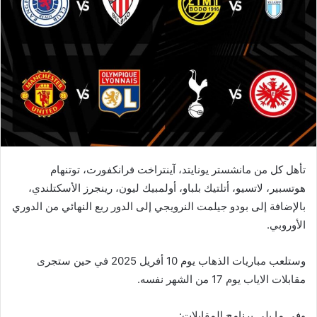
تأهل كل من مانشستر يونايتد، آينتراخت فرانكفورت، توتنهام
هوتسبير، لاتسيو، أتلتيك بلباو، أولمبيك ليون، رينجرز الأسكتلندي،
بالإضافة إلى بودو جيلمت النرويجي إلى الدور ربع النهائي من الدوري
الأوروبي.
وستلعب مباريات الذهاب يوم 10 أفريل 2025 في حين ستجرى
مقابلات الاياب يوم 17 من الشهر نفسه.
وفي ما يلي برنامج المقابلات: