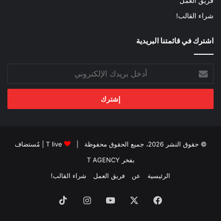
فريق العمل
شراء القالب!
اشترك في قائمتنا البريدية
أدخل
بريدك
الإلكتروني
© حقوق النشر 2026، جميع الحقوق محفوظة |
T live
| مُستضاف
بفخر
T AGENCY
الرئيسية
عن
فريق العمل
شراء القالب!
فيسبوك
‫X
‫YouTube
انستقرام
‫TikTok