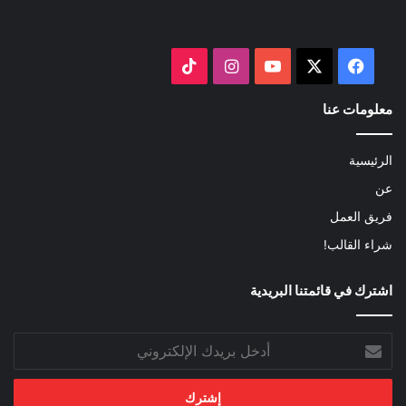
‫X
فيسبوك
‫YouTube
انستقرام
‫TikTok
معلومات عنا
الرئيسية
عن
فريق العمل
شراء القالب!
اشترك في قائمتنا البريدية
أدخل
بريدك
الإلكتروني