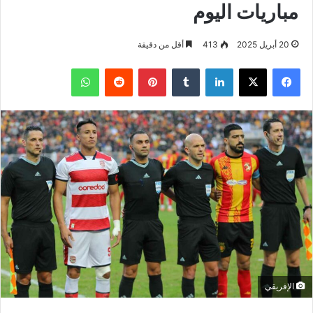
مباريات اليوم
20 أبريل 2025
413
أقل من دقيقة
فيسبوك
‫X
لينكدإن
بينتيريست
واتساب
الإفريقي