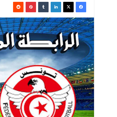
فيسبوك
‫X
لينكدإن
بينتيريست