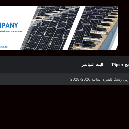
TSpor
البث المباشر
 التأهل يواجه مازمبي أو ميدياما