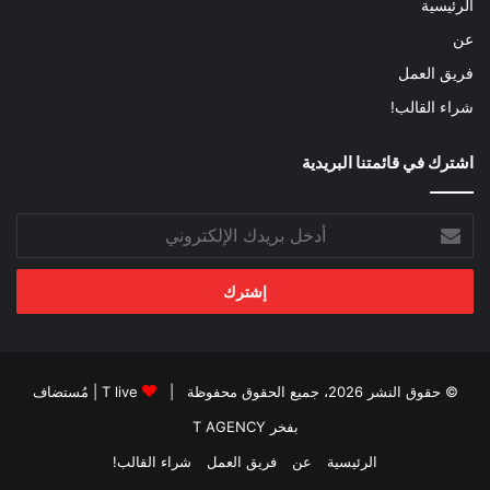
الرئيسية
عن
فريق العمل
شراء القالب!
اشترك في قائمتنا البريدية
أدخل
بريدك
الإلكتروني
© حقوق النشر 2026، جميع الحقوق محفوظة |
T live
| مُستضاف
بفخر
T AGENCY
الرئيسية
عن
فريق العمل
شراء القالب!