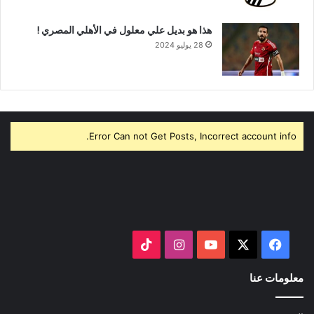
هذا هو بديل علي معلول في الأهلي المصري !
28 يوليو 2024
Error Can not Get Posts, Incorrect account info.
‫X
فيسبوك
‫YouTube
انستقرام
‫TikTok
معلومات عنا