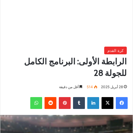
كرة القدم
الرابطة الأولى: البرنامج الكامل
للجولة 28
28 أبريل 2025
514
أقل من دقيقة
فيسبوك
‫X
لينكدإن
بينتيريست
واتساب