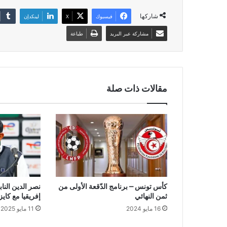
شاركها
فيسبوك
‫X
لينكدإن
مشاركة عبر البريد
طباعة
مقالات ذات صلة
كأس تونس – برنامج الدّقعة الأولى من
نصر الدين الن
ثمن النهائي
إفريقيا مع كاي
16 مايو 2024
11 مايو 2025