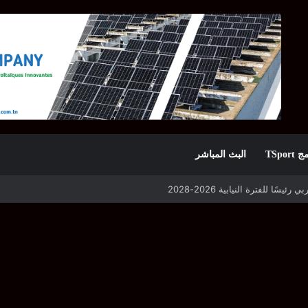
TSpor
البث المباشر
 التأهل يواجه مازمبي أو ميدياما