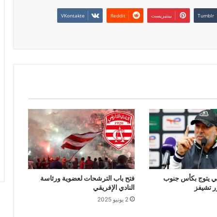
بينتيريست
ابي يتوج بكأس جنوب
فتح باب الترشحات لعضوية ورئاسة
زر تشيفز
النادي الإفريقي
2 يونيو 2025