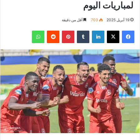
لمباريات اليوم
19 أبريل 2025
703
أقل من دقيقة
فيسبوك
‫X
لينكدإن
بينتيريست
واتساب