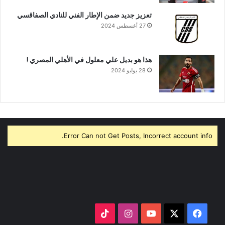
تعزيز جديد ضمن الإطار الفني للنادي الصفاقسي
27 أغسطس 2024
هذا هو بديل علي معلول في الأهلي المصري !
28 يوليو 2024
Error Can not Get Posts, Incorrect account info.
‫X
فيسبوك
‫YouTube
انستقرام
‫TikTok