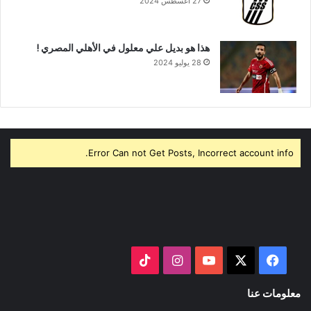
27 أغسطس 2024
هذا هو بديل علي معلول في الأهلي المصري !
28 يوليو 2024
Error Can not Get Posts, Incorrect account info.
‫X
فيسبوك
‫YouTube
انستقرام
‫TikTok
معلومات عنا