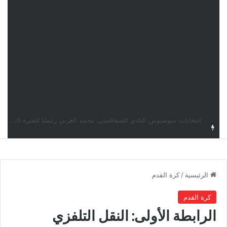
قرعة دوري أبطال إفريقيا: النادي الإفريقي في حال التأهل يواجه مازمبي أو ميدياما
الرئيسية
/
كرة القدم
كرة القدم
الرابطة الأولى: النقل التلفزي