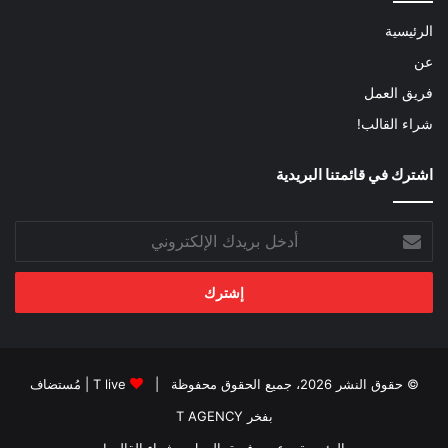
الرئيسية
عن
فريق العمل
شراء القالب!
اشترك في قائمتنا البريدية
أدخل
بريدك
الإلكتروني
© حقوق النشر 2026، جميع الحقوق محفوظة |
T live
| مُستضاف
بفخر
T AGENCY
الرئيسية
عن
فريق العمل
شراء القالب!