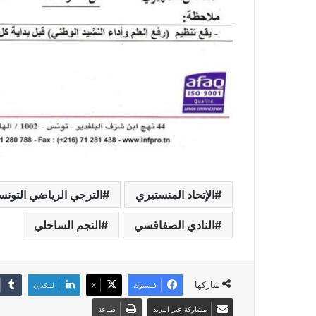
الإتحاد المنستيري
الترجي الرياضي التون
النادي الصفاقسي
النجم الساحلي
شاركها
فيسبوك
‫X
لينكدإن
مشاركة عبر البريد
طباعة