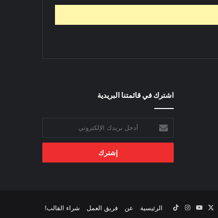
اشترك في قائمتنا البريدية
أدخل
بريدك
الإلكتروني
‫X
يسبوك
‫YouTube
انستقرام
‫TikTok
الرئيسية
عن
فريق العمل
شراء القالب!