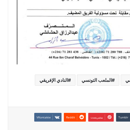
سي
الملعب التونسي
النادي الإفريقي
بينتيريست