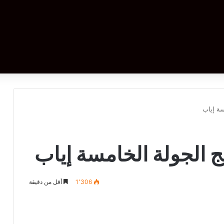
سة إياب
مج الجولة الخامسة إياب
1٬306
أقل من دقيقة