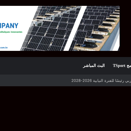
TSpor
البث المباشر
 التأهل يواجه مازمبي أو ميدياما