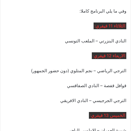
وفي ما يلي البرنامج كاملا:
الثلاثاء 11 فيفري:
النادي البنزرتي – الملعب التونسي
الاربعاء 12 فيفري
:
الترجي الرياضي – نجم المتلوي (دون حضور الجمهور)
قوافل قفصة – النادي الصفاقسي
الترجي الجرجيسي – النادي الافريقي
الخميس 13 فيفري
:
شبيبة العمران – الاولمبي الباجي