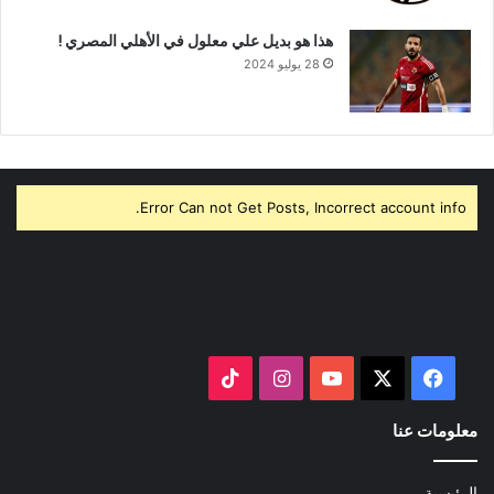
هذا هو بديل علي معلول في الأهلي المصري !
28 يوليو 2024
Error Can not Get Posts, Incorrect account info.
‫X
فيسبوك
‫YouTube
انستقرام
‫TikTok
معلومات عنا
الرئيسية