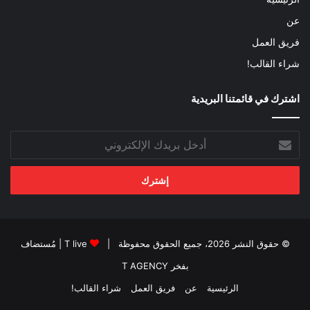
عن
فريق العمل
شراء القالب!
اشترك في قائمتنا البريدية
أدخل
بريدك
الإلكتروني
© حقوق النشر 2026، جميع الحقوق محفوظة |
T live
| مُستضاف
بفخر
T AGENCY
الرئيسية
عن
فريق العمل
شراء القالب!