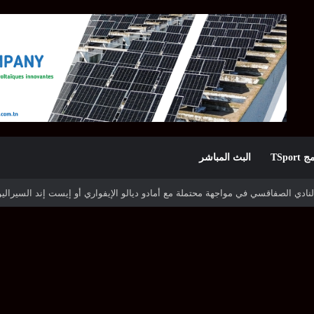
TSpor
البث المباشر
ه شوتينغ ستارز النيجيري وترجي جرجيس يصطدم بديامبارس السنغالي