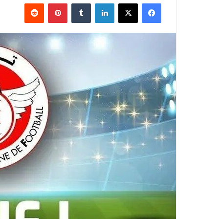
فيسبوك
‫X
لينكدإن
بينتيريست