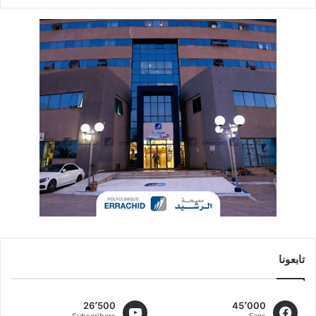
تابعونا
26٬500
45٬000
Subscribers
Fans