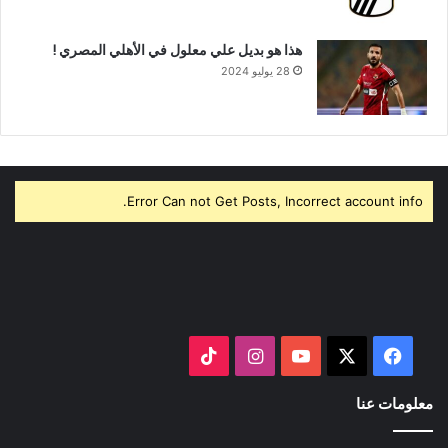
هذا هو بديل علي معلول في الأهلي المصري !
28 يوليو 2024
Error Can not Get Posts, Incorrect account info.
‫X
فيسبوك
‫YouTube
انستقرام
‫TikTok
معلومات عنا