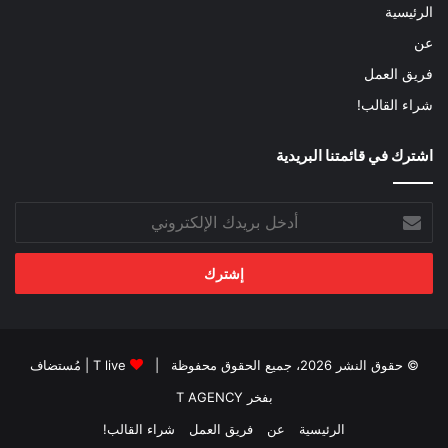
الرئيسية
عن
فريق العمل
شراء القالب!
اشترك في قائمتنا البريدية
أدخل
بريدك
الإلكتروني
© حقوق النشر 2026، جميع الحقوق محفوظة |
T live
| مُستضاف
بفخر
T AGENCY
الرئيسية
عن
فريق العمل
شراء القالب!