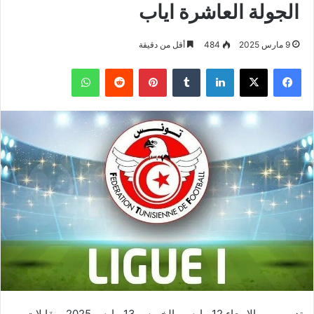
الجولة العاشرة اياب
9 مارس 2025
484
أقل من دقيقة
فيسبوك
‫X
لينكدإن
بينتيريست
واتساب
تدور يومي الاربعاء 12 مارس والخميس 13 مارس 2025، مقابلات