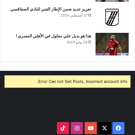
تعزيز جديد ضمن الإطار الفني للنادي الصفاقسي
27 أغسطس 2024
هذا هو بديل علي معلول في الأهلي المصري !
28 يوليو 2024
Error Can not Get Posts, Incorrect account info.
‫X
فيسبوك
‫YouTube
انستقرام
‫TikTok