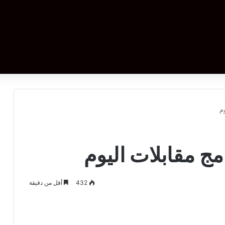
وم
امج مقابلات اليوم
432
أقل من دقيقة