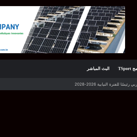
TSpor
البث المباشر
 التأهل يواجه مازمبي أو ميدياما