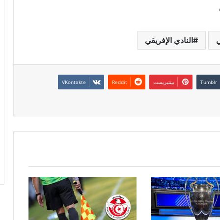
ي
النادي الإفريقي
بينتيريست