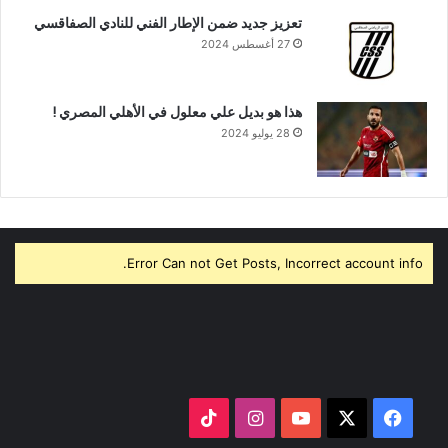
تعزيز جديد ضمن الإطار الفني للنادي الصفاقسي
27 أغسطس 2024
هذا هو بديل علي معلول في الأهلي المصري !
28 يوليو 2024
Error Can not Get Posts, Incorrect account info.
‫X
فيسبوك
‫YouTube
انستقرام
‫TikTok