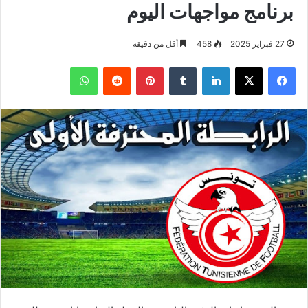
برنامج مواجهات اليوم
27 فبراير 2025
458
أقل من دقيقة
فيسبوك
‫X
لينكدإن
بينتيريست
واتساب