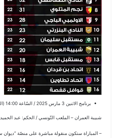
برنامج الاثنين 3 مارس 2025 / السّاعة 14:00 (الدّفعة الثّالثة)
شبيبة العمران – الملعب التّونسي / الحكم: عبد الحميد بدر الدّين – حكم
– المباراة ستكون منقولة مباشرة على منصّة “ديوان س