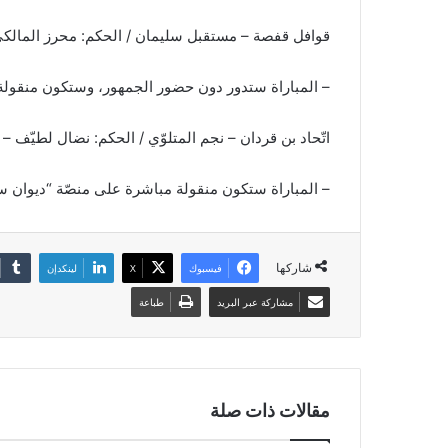
قوافل قفصة – مستقبل سليمان / الحكم: محرز المالكي – حكم الـVAR: فرج
– المباراة ستدور دون حضور الجمهور، وستكون منقولة
اتّحاد بن قردان – نجم المتلوّي / الحكم: نضال لطيّف – حكم الـVAR: حسني 
– المباراة ستكون منقولة مباشرة على منصّة “ديوان س
شاركها
فيسبوك
‫X
لينكدإن
مشاركة عبر البريد
طباعة
مقالات ذات صلة