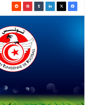
فيسبوك
‫X
لينكدإن
بينتيريست