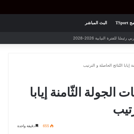
TSpor
البث المباشر
 التأهل يواجه مازمبي أو ميدياما
 إيابا النّتائج الحاصلة و الترتيب
ت الجولة الثّامنة إيابا
رتيب
655
دقيقة واحدة