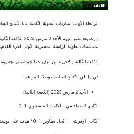
boutoula
الرابطة الأولى: مباريات الجولة الثّامنة إيابا النّتائج الح
لمنافسات بطولة الرّابطة المحترفة الأولى لكرة القدم. وفي البر
الدّفعة الثّالثة والأخيرة من مباريات الجولة مبرمجة يوم غد الاثنين
في ما يلي النّتائج الحاصلة وبقيّة المواعيد:
الأحد 2 مارس 2025 (الدّفعة الثّانية)
النّادي الصفاقسي – الاتّحاد المنستيري: 0-0.
النّادي الإفريقي – اتّحاد تطاوين: 1-0 / هدف علي يوسف في الدّقيقة الخامسة.