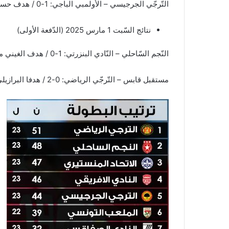
التّرجّي الجرجيسي – الأولمبي الباجي: 1-0 / هدف حسام حسن بن رمضان في الدّقيقة 32.
نتائج السّبت 1 مارس 2025 (الدّفعة الأولى)
النّجم السّاحلي – النّادي البنزرتي: 1-0 / هدف الغيني محمّد شريف كامارا في الدّقيقة 24.
مستقبل قابس – التّرجّي الرياضي: 0-2 / هدفا البرازيلي يان ساس في الدّقيقة 25 والدّقيقة 32.