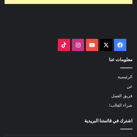
‫X
فيسبوك
‫YouTube
انستقرام
‫TikTok
معلومات عنا
الرئيسية
عن
فريق العمل
شراء القالب!
اشترك في قائمتنا البريدية