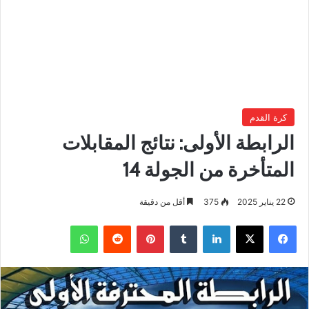
كرة القدم
الرابطة الأولى: نتائج المقابلات
المتأخرة من الجولة 14
22 يناير 2025
375
أقل من دقيقة
فيسبوك
‫X
لينكدإن
بينتيريست
واتساب