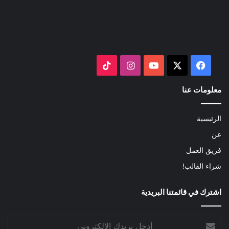
‫X
فيسبوك
‫YouTube
انستقرام
‫TikTok
معلومات عنا
الرئيسية
عن
فريق العمل
شراء القالب!
اشترك في قائمتنا البريدية
أدخل