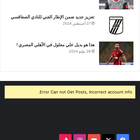
تعزيز جديد ضمن الإطار الفني للنادي الصفاقسي
27 أغسطس 2024
هذا هو بديل علي معلول في الأهلي المصري !
28 يوليو 2024
Error Can not Get Posts, Incorrect account info.
‫X
فيسبوك
‫YouTube
انستقرام
‫TikTok