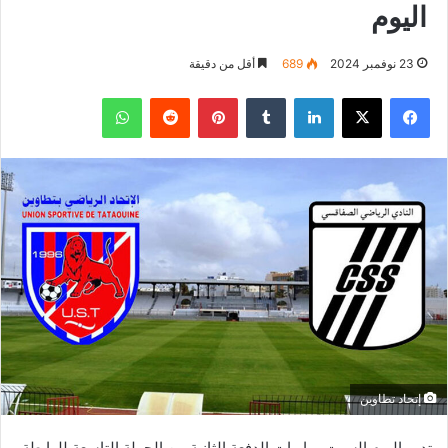
اليوم
23 نوفمبر 2024
689
أقل من دقيقة
فيسبوك
‫X
لينكدإن
بينتيريست
واتساب
إتحاد تطاوين
تدور اليوم السبت مباريات الدفعة الثانية من الجولة التاسعة للرابطة