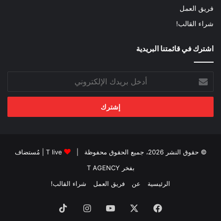
فريق العمل
شراء القالب!
اشترك في قائمتنا البريدية
أدخل
بريدك
الإلكتروني
© حقوق النشر 2026، جميع الحقوق محفوظة |
T live
| مُستضاف
بفخر
T AGENCY
الرئيسية
عن
فريق العمل
شراء القالب!
فيسبوك
‫X
‫YouTube
انستقرام
‫TikTok