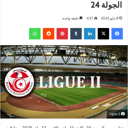
الجولة 24
8 مايو 2025
437
دقيقة واحدة
فيسبوك
‫X
لينكدإن
بينتيريست
واتساب
ligue 2
تقام يومي السبت 10 والاحد 11 ماي والاثنين 12 ماي 2025، مقابلات