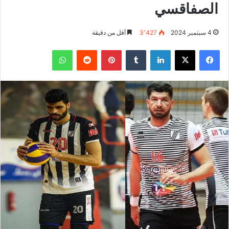
الصفاقسي
4 سبتمبر 2024
3٬427
أقل من دقيقة
فيسبوك
‫X
لينكدإن
بينتيريست
واتساب