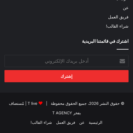
عن
فريق العمل
شراء القالب!
اشترك في قائمتنا البريدية
أدخل
بريدك
الإلكتروني
© حقوق النشر 2026، جميع الحقوق محفوظة |
T live
| مُستضاف
بفخر
T AGENCY
الرئيسية
عن
فريق العمل
شراء القالب!