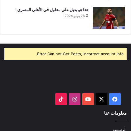
هذا هو بديل علي معلول في الأهلي المصري !
28 يوليو 2024
Error Can not Get Posts, Incorrect account info.
‫X
فيسبوك
‫YouTube
انستقرام
‫TikTok
معلومات عنا
الرئيسية