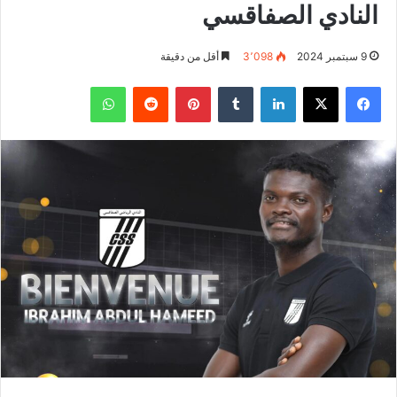
النادي الصفاقسي
9 سبتمبر 2024
3٬098
أقل من دقيقة
فيسبوك
‫X
لينكدإن
بينتيريست
واتساب