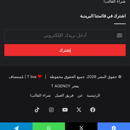
شراء القالب!
اشترك في قائمتنا البريدية
أدخل
بريدك
الإلكتروني
© حقوق النشر 2026، جميع الحقوق محفوظة |
T live
| مُستضاف
بفخر
T AGENCY
الرئيسية
عن
فريق العمل
شراء القالب!
فيسبوك
‫X
‫YouTube
انستقرام
‫TikTok