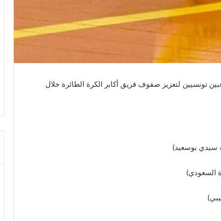
TLiv أن هيئة الترجي الرياضي اتفقت مع 3 لاعبين تونسيين لتعزيز صفوف فريق أكابر الكرة الطائرة خلال
يبي)