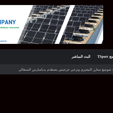
TSpor
البث المباشر
قيا وكأس الكونفدرالية بمشاركة أربعة أندية تونسية