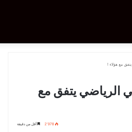
تفق مع هؤلاء !
جي الرياضي يتفق مع
2٬978
أقل من دقيقة