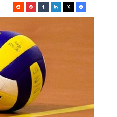
فيسبوك
‫X
لينكدإن
بينتيريست