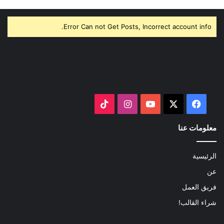
Error Can not Get Posts, Incorrect account info.
‫X
فيسبوك
‫YouTube
انستقرام
‫TikTok
معلومات عنا
الرئيسية
عن
فريق العمل
شراء القالب!