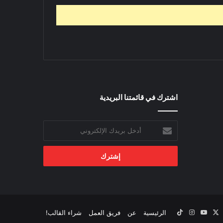
اشترك في قائمتنا البريدية
أدخل
بريدك
الإلكتروني
‫X
يسبوك
‫YouTube
انستقرام
‫TikTok
الرئيسية
عن
فريق العمل
شراء القالب!