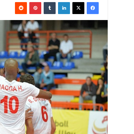
فيسبوك
‫X
لينكدإن
بينتيريست