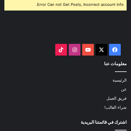
Error Can not Get Posts, Incorrect account info.
‫X
فيسبوك
‫YouTube
انستقرام
‫TikTok
معلومات عنا
الرئيسية
عن
فريق العمل
شراء القالب!
اشترك في قائمتنا البريدية