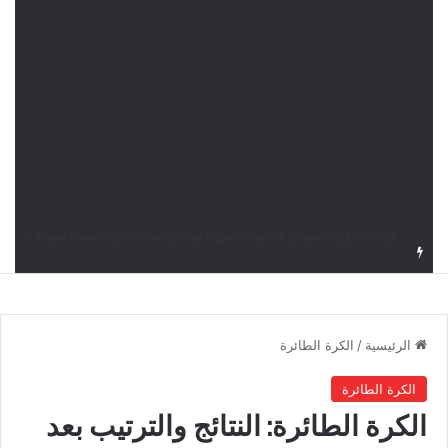
قرعة كأس الكونفدرالية: النادي الصفاقسي يواجه شوتينغ ستارز النيجيري وترجي جرجيس يصطدم بديامبارس السنغالي
الرئيسية
/
الكرة الطائرة
الكرة الطائرة
الكرة الطائرة: النتائج والترتيب بعد