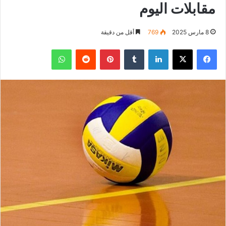
مقابلات اليوم
8 مارس 2025
769
أقل من دقيقة
فيسبوك
‫X
لينكدإن
بينتيريست
واتساب