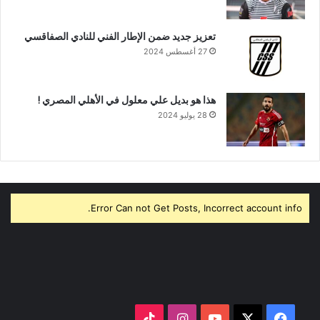
تعزيز جديد ضمن الإطار الفني للنادي الصفاقسي
27 أغسطس 2024
هذا هو بديل علي معلول في الأهلي المصري !
28 يوليو 2024
Error Can not Get Posts, Incorrect account info.
‫X
فيسبوك
‫YouTube
انستقرام
‫TikTok