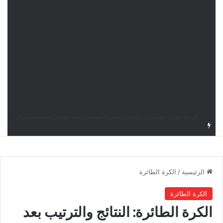
قرعة كأس الكونفدرالية: النادي الصفاقسي يواجه شوتينغ ستارز النيجيري وترجي جرجيس يصطدم بديامبارس السنغالي
الرئيسية
/
الكرة الطائرة
الكرة الطائرة
الكرة الطائرة: النتائج والترتيب بعد