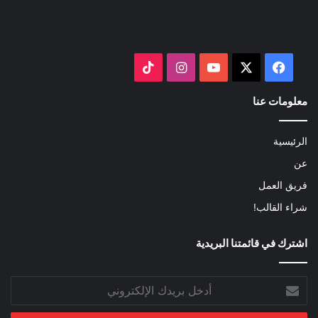
‫X
فيسبوك
‫YouTube
انستقرام
‫TikTok
معلومات عنا
الرئيسية
عن
فريق العمل
شراء القالب!
اشترك في قائمتنا البريدية
أدخل
بريدك
الإلكتروني