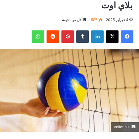
بلاي اوت
4 فبراير 2025
587
أقل من دقيقة
فيسبوك
‫X
لينكدإن
بينتيريست
واتساب
vollet bull