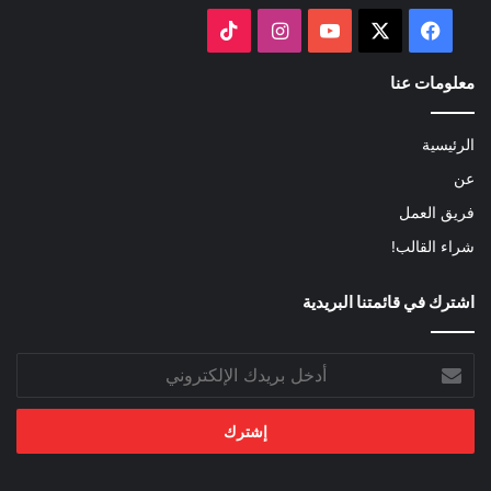
‫X
فيسبوك
‫YouTube
انستقرام
‫TikTok
معلومات عنا
الرئيسية
عن
فريق العمل
شراء القالب!
اشترك في قائمتنا البريدية
أدخل
بريدك
الإلكتروني