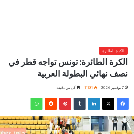
الكرة الطائرة
الكرة الطائرة: تونس تواجه قطر في
نصف نهائي البطولة العربية
7 نوفمبر 2024
1٬181
أقل من دقيقة
فيسبوك
‫X
لينكدإن
بينتيريست
واتساب