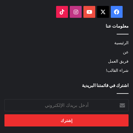
‫X
فيسبوك
‫YouTube
انستقرام
‫TikTok
معلومات عنا
الرئيسية
عن
فريق العمل
شراء القالب!
اشترك في قائمتنا البريدية
أدخل
بريدك
الإلكتروني