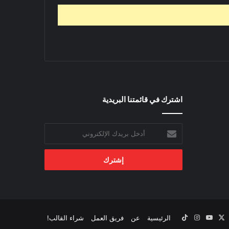
اشترك في قائمتنا البريدية
أدخل
بريدك
الإلكتروني
‫X
يسبوك
‫YouTube
انستقرام
‫TikTok
الرئيسية
عن
فريق العمل
شراء القالب!