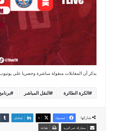
يذكر أن المقابلات منقولة مباشرة وحصريا على يوتيوب TLive
الكرة الطائرة
النقل المباشر
برنامج
شاركها
فيسبوك
‫X
لينكدإن
مشاركة عبر البريد
طباعة