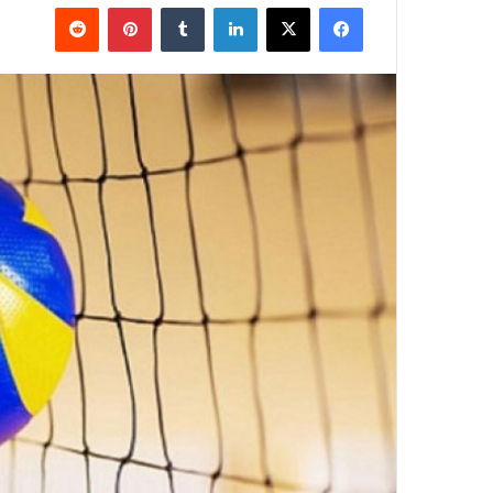
فيسبوك
‫X
لينكدإن
بينتيريست