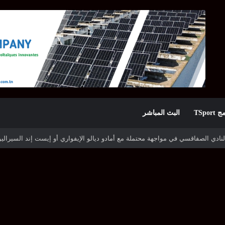
TSpor
البث المباشر
ه شوتينغ ستارز النيجيري وترجي جرجيس يصطدم بديامبارس السنغالي