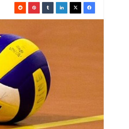
فيسبوك
‫X
لينكدإن
بينتيريست