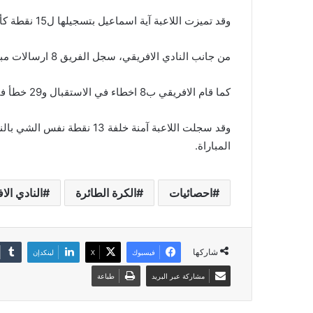
وقد تميزت اللاعبة آية اسماعيل بتسجيلها ل15 نقطة كأفضل مسجلة نقاط.
من جانب النادي الافريقي، سجل الفريق 8 ارسالات مباشرة واخفق في 6 ارسالات.
كما قام الافريقي ب8 اخطاء في الاستقبال و29 خطأ في الهجوم.
المباراة.
احصائيات
الكرة الطائرة
النادي الا
شاركها
فيسبوك
‫X
لينكدإن
مشاركة عبر البريد
طباعة