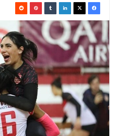
فيسبوك
‫X
لينكدإن
بينتيريست