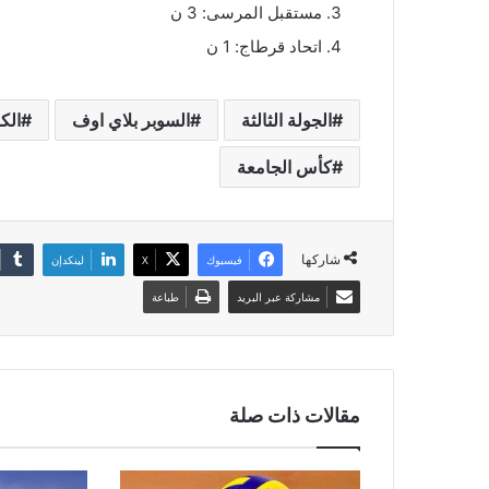
مستقبل المرسى: 3 ن
اتحاد قرطاج: 1 ن
الجولة الثالثة
السوبر بلاي اوف
الك
كأس الجامعة
شاركها
فيسبوك
‫X
لينكدإن
مشاركة عبر البريد
طباعة
مقالات ذات صلة