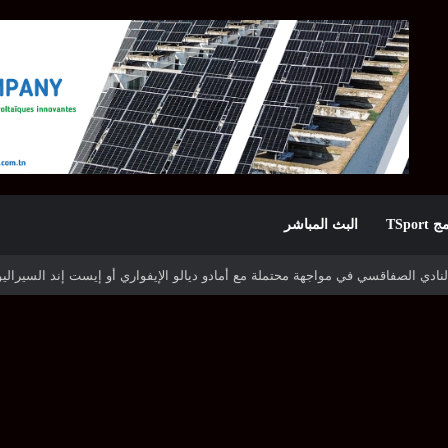
TSpor
البث المباشر
ه شوتينغ ستارز النيجيري وترجي جرجيس يصطدم بديامبارس السنغالي