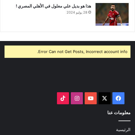
هذا هو بديل علي معلول في الأهلي المصري !
28 يوليو 2024
Error Can not Get Posts, Incorrect account info.
‫X
فيسبوك
‫YouTube
انستقرام
‫TikTok
معلومات عنا
الرئيسية