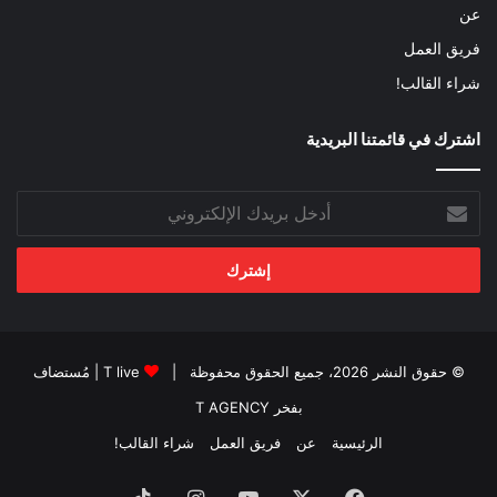
عن
فريق العمل
شراء القالب!
اشترك في قائمتنا البريدية
أدخل
بريدك
الإلكتروني
© حقوق النشر 2026، جميع الحقوق محفوظة |
T live
| مُستضاف
بفخر
T AGENCY
الرئيسية
عن
فريق العمل
شراء القالب!
فيسبوك
‫X
‫YouTube
انستقرام
‫TikTok