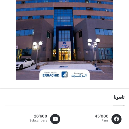
تابعونا
26٬600
45٬000
Subscribers
Fans