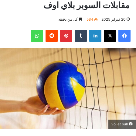
مقابلات السوبر بلاي اوف
20 فبراير 2025
584
أقل من دقيقة
فيسبوك
‫X
لينكدإن
بينتيريست
واتساب
vollet bull