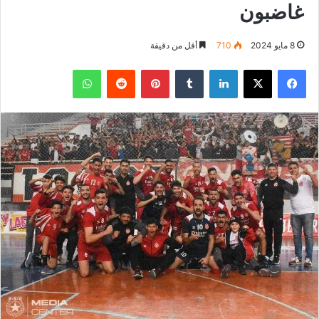
غاضبون
8 مايو 2024
710
أقل من دقيقة
فيسبوك
‫X
لينكدإن
بينتيريست
واتساب