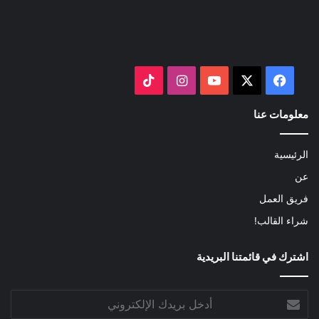
‫X
فيسبوك
‫YouTube
انستقرام
‫TikTok
معلومات عنا
الرئيسية
عن
فريق العمل
شراء القالب!
اشترك في قائمتنا البريدية
أدخل
بريدك