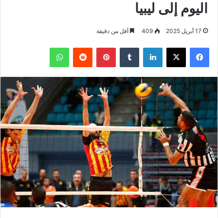
اليوم إلى ليبيا
17 أبريل 2025
409
أقل من دقيقة
فيسبوك
‫X
لينكدإن
بينتيريست
واتساب