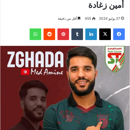
أمين زغادة
27 يوليو 2024
455
أقل من دقيقة
فيسبوك
‫X
لينكدإن
بينتيريست
واتساب