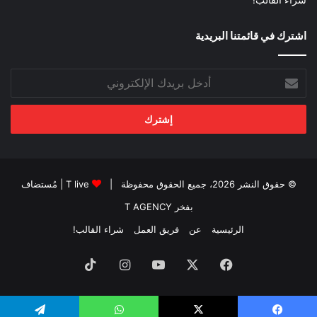
شراء القالب!
اشترك في قائمتنا البريدية
أدخل
بريدك
الإلكتروني
© حقوق النشر 2026، جميع الحقوق محفوظة |
T live
| مُستضاف
بفخر
T AGENCY
الرئيسية
عن
فريق العمل
شراء القالب!
فيسبوك
‫X
‫YouTube
انستقرام
‫TikTok