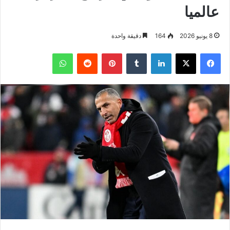
عالميا
8 يونيو 2026
164
دقيقة واحدة
فيسبوك
‫X
لينكدإن
بينتيريست
واتساب