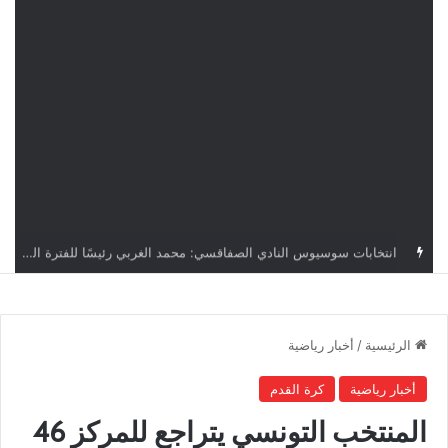
قرعة دوري أبطال إفريقيا: النادي الإفريقي في حال التأهل يواجه مازمبي أو ميدياما
الرئيسية
/
أخبار رياضية
أخبار رياضية
كرة القدم
المنتخب التونسي يتراجع للمركز 46