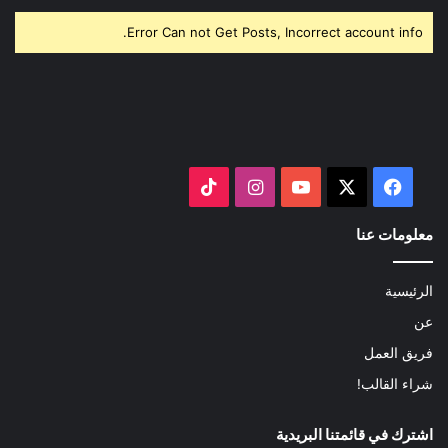
Error Can not Get Posts, Incorrect account info.
‫X
فيسبوك
‫YouTube
انستقرام
‫TikTok
معلومات عنا
الرئيسية
عن
فريق العمل
شراء القالب!
اشترك في قائمتنا البريدية