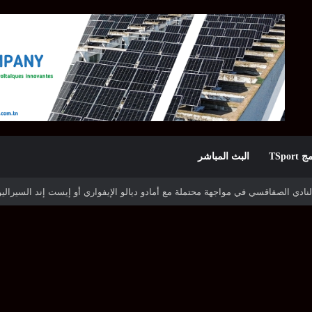
TSpor
البث المباشر
ه شوتينغ ستارز النيجيري وترجي جرجيس يصطدم بديامبارس السنغالي