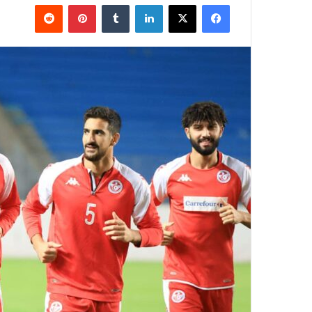
فيسبوك
‫X
لينكدإن
بينتيريست