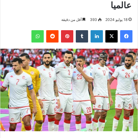
عالميا
18 يوليو 2024
393
أقل من دقيقة
فيسبوك
‫X
لينكدإن
بينتيريست
واتساب