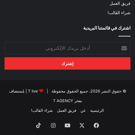
فريق العمل
شراء القالب!
اشترك في قائمتنا البريدية
أدخل
بريدك
الإلكتروني
© حقوق النشر 2026، جميع الحقوق محفوظة |
T live
| مُستضاف
بفخر
T AGENCY
الرئيسية
عن
فريق العمل
شراء القالب!
فيسبوك
‫X
‫YouTube
انستقرام
‫TikTok