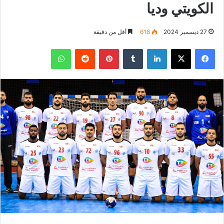
الكويتي وديا
27 ديسمبر 2024
618
أقل من دقيقة
فيسبوك
‫X
لينكدإن
بينتيريست
واتساب