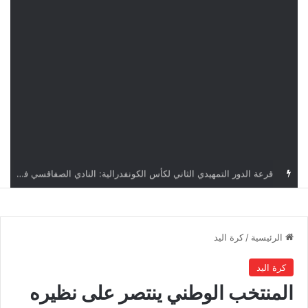
قرعة كأس الكونفدرالية: النادي الصفاقسي يواجه شوتينغ ستارز النيجيري وترجي جرجيس يصطدم بديامبارس السنغالي
الرئيسية
/
كرة اليد
كرة اليد
المنتخب الوطني ينتصر على نظيره