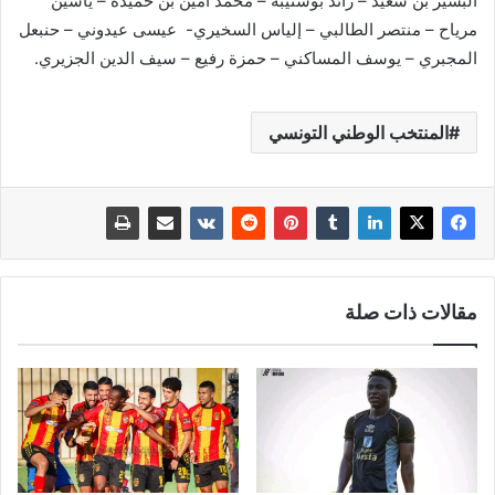
البشير بن سعيد – رائد بوشنيبة – محمد أمين بن حميدة – ياسين
مرياح – منتصر الطالبي – إلياس السخيري- عيسى عيدوني – حنبعل
المجبري – يوسف المساكني – حمزة رفيع – سيف الدين الجزيري.
المنتخب الوطني التونسي
مقالات ذات صلة