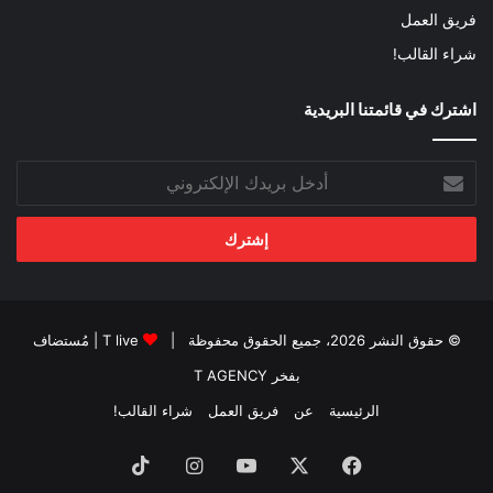
فريق العمل
شراء القالب!
اشترك في قائمتنا البريدية
أدخل
بريدك
الإلكتروني
© حقوق النشر 2026، جميع الحقوق محفوظة |
T live
| مُستضاف
بفخر
T AGENCY
الرئيسية
عن
فريق العمل
شراء القالب!
فيسبوك
‫X
‫YouTube
انستقرام
‫TikTok