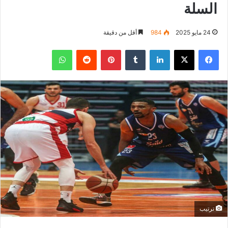
السلة
24 مايو 2025
984
أقل من دقيقة
فيسبوك
‫X
لينكدإن
بينتيريست
واتساب
ترتيب