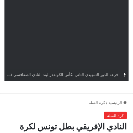
قرعة كأس الكونفدرالية: النادي الصفاقسي يواجه شوتينغ ستارز النيجيري وترجي جرجيس يصطدم بديامبارس السنغالي
الرئيسية
/
كرة السلة
كرة السلة
النادي الإفريقي بطل تونس لكرة