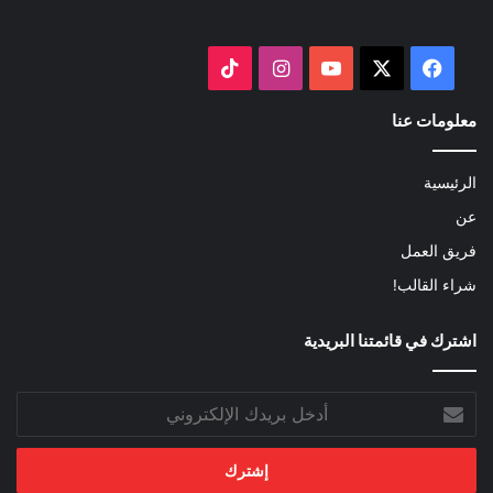
‫X
فيسبوك
‫YouTube
انستقرام
‫TikTok
معلومات عنا
الرئيسية
عن
فريق العمل
شراء القالب!
اشترك في قائمتنا البريدية
أدخل
بريدك
الإلكتروني