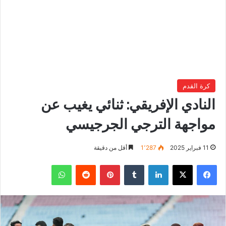
كرة القدم
النادي الإفريقي: ثنائي يغيب عن
مواجهة الترجي الجرجيسي
11 فبراير 2025
1٬287
أقل من دقيقة
فيسبوك
‫X
لينكدإن
بينتيريست
واتساب