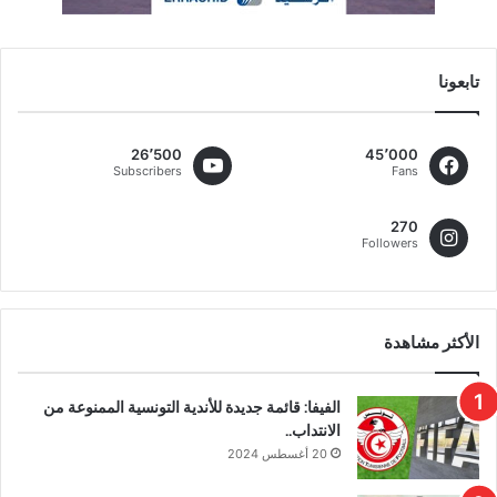
تابعونا
26٬500
45٬000
Subscribers
Fans
270
Followers
الأكثر مشاهدة
الفيفا: قائمة جديدة للأندية التونسية الممنوعة من
الانتداب..
20 أغسطس 2024