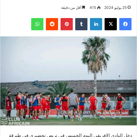
25 يوليو 2024
415
أقل من دقيقة
فيسبوك
‫X
لينكدإن
بينتيريست
واتساب
دخل النادي الإفريقي اليوم الخميس في تربص تحضيري في طبرقة