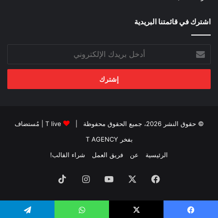
اشترك في قائمتنا البريدية
أدخل
بريدك
الإلكتروني
© حقوق النشر 2026، جميع الحقوق محفوظة |
T live
| مُستضاف
بفخر
T AGENCY
الرئيسية
عن
فريق العمل
شراء القالب!
فيسبوك
‫X
‫YouTube
انستقرام
‫TikTok