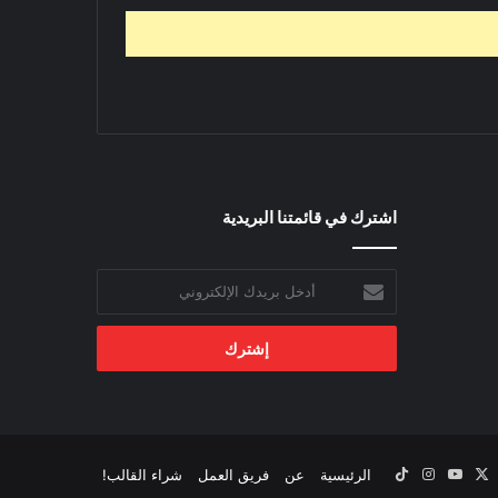
اشترك في قائمتنا البريدية
أدخل
بريدك
الإلكتروني
‫X
يسبوك
‫YouTube
انستقرام
‫TikTok
الرئيسية
عن
فريق العمل
شراء القالب!