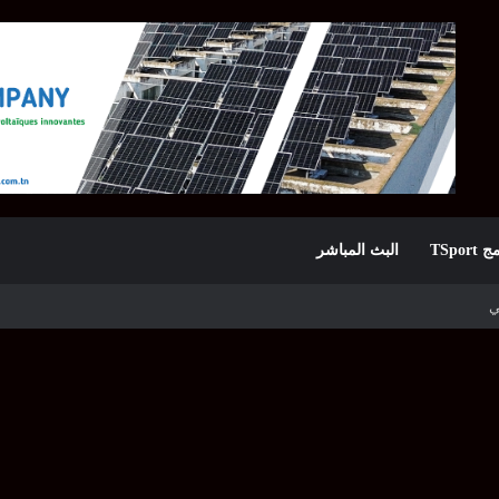
TSpor
البث المباشر
بطولة سماش J100