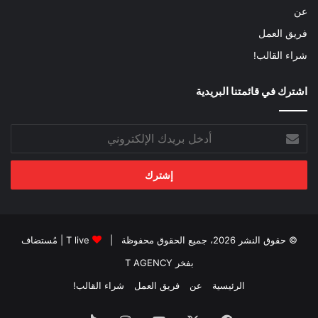
عن
فريق العمل
شراء القالب!
اشترك في قائمتنا البريدية
أدخل
بريدك
الإلكتروني
© حقوق النشر 2026، جميع الحقوق محفوظة |
T live
| مُستضاف
بفخر
T AGENCY
الرئيسية
عن
فريق العمل
شراء القالب!