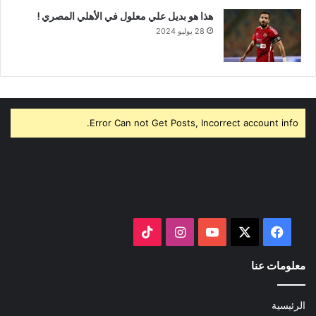
هذا هو بديل علي معلول في الأهلي المصري !
28 يوليو 2024
Error Can not Get Posts, Incorrect account info.
‫X
فيسبوك
‫YouTube
انستقرام
‫TikTok
معلومات عنا
الرئيسية