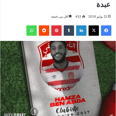
عبدة
22 يوليو 2024
453
أقل من دقيقة
فيسبوك
‫X
لينكدإن
بينتيريست
واتساب